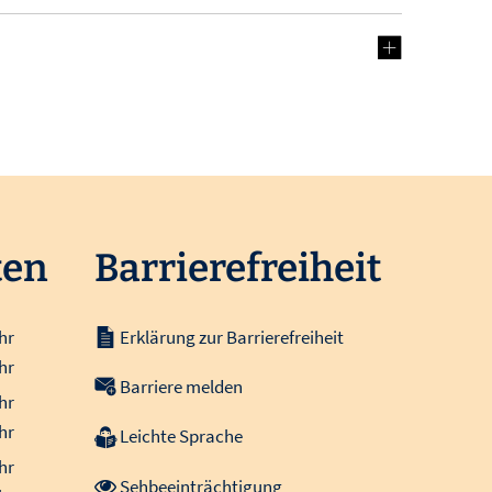
ten
Barrierefreiheit
hr
Erklärung zur Barrierefreiheit
12:00 Uhr
hr
Barriere melden
15:30 Uhr
hr
12:00 Uhr
hr
Leichte Sprache
15:30 Uhr
hr
Sehbeeinträchtigung