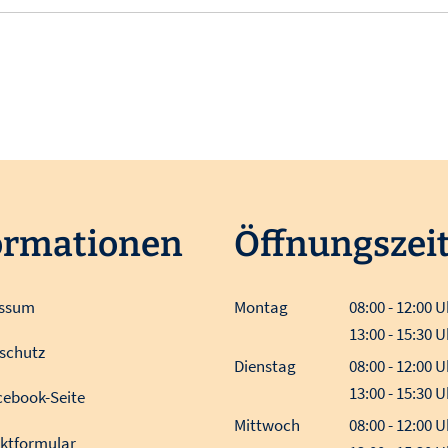
ormationen
Öffnungszei
essum
Montag
08:00
-
12:00
U
Von 08:00 bis 
13:00
-
15:30
U
schutz
Von 13:00 bis 
Dienstag
08:00
-
12:00
U
Von 08:00 bis 
13:00
-
15:30
U
cebook-Seite
Von 13:00 bis 
Mittwoch
08:00
-
12:00
U
ktformular